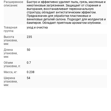
Расширенное
Быстро и эффективно удаляет пыль, грязь, масляные и
описание:
никотиновые загрязнения. Защищает от старения и
выгорания, восстанавливает первоначальную
структуру, обладает антистатическим эффектом.
Предназначен для обработки пластиковых и
виниловых деталей салона. Подходит для молдингов и
бамперов. Обладает приятным ароматом клубники.
Товарная
уход и очистка
группа:
Высота
235
упаковки,
мм:
Длина
50
упаковки,
мм:
Объем
0.7
упаковки, л:
Масса, кг:
0.238
Ширина
54
упаковки,
мм: