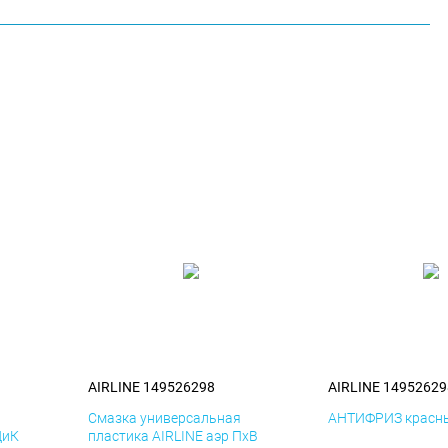
AIRLINE 149526298
AIRLINE 14952629
я
Смазка универсальная
АНТИФРИЗ красны
ДиК
пластика AIRLINE аэр ПхВ