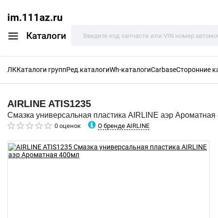
im.111az.ru
Каталоги
ЛК
Каталоги групп
Ред.каталоги
Wh-каталоги
Carbase
Сторонние к
AIRLINE
ATIS1235
Смазка универсальная пластика AIRLINE аэр Ароматная
О бренде AIRLINE
0 оценок