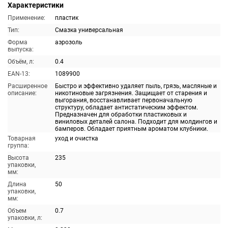
Характеристики
Применение:
пластик
Тип:
Смазка универсальная
Форма
аэрозоль
выпуска:
Объём, л:
0.4
EAN-13:
1089900
Расширенное
Быстро и эффективно удаляет пыль, грязь, масляные и
описание:
никотиновые загрязнения. Защищает от старения и
выгорания, восстанавливает первоначальную
структуру, обладает антистатическим эффектом.
Предназначен для обработки пластиковых и
виниловых деталей салона. Подходит для молдингов и
бамперов. Обладает приятным ароматом клубники.
Товарная
уход и очистка
группа:
Высота
235
упаковки,
мм:
Длина
50
упаковки,
мм:
Объем
0.7
упаковки, л: