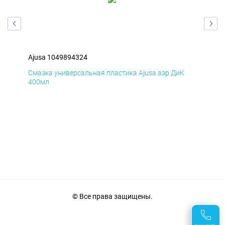
Ajusa 1049894324
Aju
Д
Смазка универсальная пластика Ajusa аэр ДиК
Сма
400мл
40
© Все права защищены.