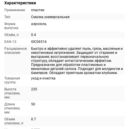
Характеристики
Применение:
пластик
Тип:
Смазка универсальная
Форма
аэрозоль
выпуска:
Объём, л:
0.4
EAN-13:
GIC06516
Расширенное
Быстро и эффективно удаляет пыль, грязь, масляные и
описание:
никотиновые загрязнения. Защищает от старения и
выгорания, восстанавливает первоначальную
структуру, обладает антистатическим эффектом.
Предназначен для обработки пластиковых и
виниловых деталей салона. Подходит для молдингов и
бамперов. Обладает приятным ароматом клубники.
Товарная
уход и очистка
группа:
Высота
235
упаковки,
мм:
Длина
50
упаковки,
мм:
Объем
0.7
упаковки, л: