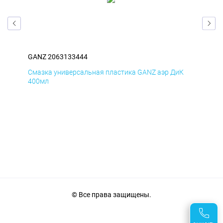
GANZ 2063133444
GAN
Д
Смазка универсальная пластика GANZ аэр ДиК
Сма
400мл
40
© Все права защищены.