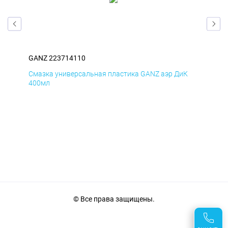
GANZ 223714110
GAN
Д
Смазка универсальная пластика GANZ аэр ДиК
Сма
400мл
40
© Все права защищены.