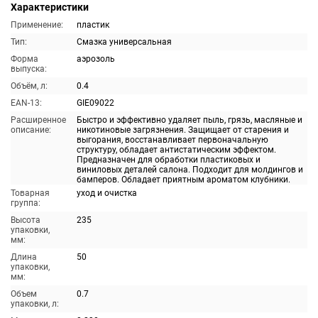
Характеристики
Применение:
пластик
Тип:
Смазка универсальная
Форма
аэрозоль
выпуска:
Объём, л:
0.4
EAN-13:
GIE09022
Расширенное
Быстро и эффективно удаляет пыль, грязь, масляные и
описание:
никотиновые загрязнения. Защищает от старения и
выгорания, восстанавливает первоначальную
структуру, обладает антистатическим эффектом.
Предназначен для обработки пластиковых и
виниловых деталей салона. Подходит для молдингов и
бамперов. Обладает приятным ароматом клубники.
Товарная
уход и очистка
группа:
Высота
235
упаковки,
мм:
Длина
50
упаковки,
мм:
Объем
0.7
упаковки, л: