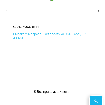
GANZ 790376516
GAN
Д
Смазка универсальная пластика GANZ аэр ДиК
Сма
400мл
40
© Все права защищены.