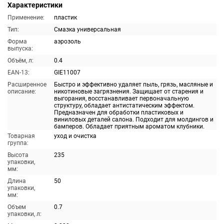
Характеристики
Применение:
пластик
Тип:
Смазка универсальная
Форма
аэрозоль
выпуска:
Объём, л:
0.4
EAN-13:
GIE11007
Расширенное
Быстро и эффективно удаляет пыль, грязь, масляные и
описание:
никотиновые загрязнения. Защищает от старения и
выгорания, восстанавливает первоначальную
структуру, обладает антистатическим эффектом.
Предназначен для обработки пластиковых и
виниловых деталей салона. Подходит для молдингов и
бамперов. Обладает приятным ароматом клубники.
Товарная
уход и очистка
группа:
Высота
235
упаковки,
мм:
Длина
50
упаковки,
мм:
Объем
0.7
упаковки, л: