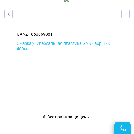
GANZ 1850869881
GAN
Д
Смазка универсальная пластика GANZ аэр ДиК
Сма
400мл
40
© Все права защищены.