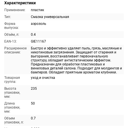
Характеристики
Применение:
пластик
Тип:
Смазка универсальная
Форма
аэрозоль
выпуска:
Объём, л:
0.4
EAN-13:
GIE11167
Расширенное
Быстро и эффективно удаляет пыль, грязь, масляные и
описание:
никотиновые загрязнения. Защищает от старения и
выгорания, восстанавливает первоначальную
структуру, обладает антистатическим эффектом.
Предназначен для обработки пластиковых и
виниловых деталей салона. Подходит для молдингов и
бамперов. Обладает приятным ароматом клубники.
Товарная
уход и очистка
группа:
Высота
235
упаковки,
мм:
Длина
50
упаковки,
мм:
Объем
0.7
упаковки, л: