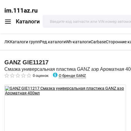
im.111az.ru
Каталоги
ЛК
Каталоги групп
Ред.каталоги
Wh-каталоги
Carbase
Сторонние к
GANZ
GIE11217
Смазка универсальная пластика GANZ аэр Ароматная 4
О бренде GANZ
0 оценок