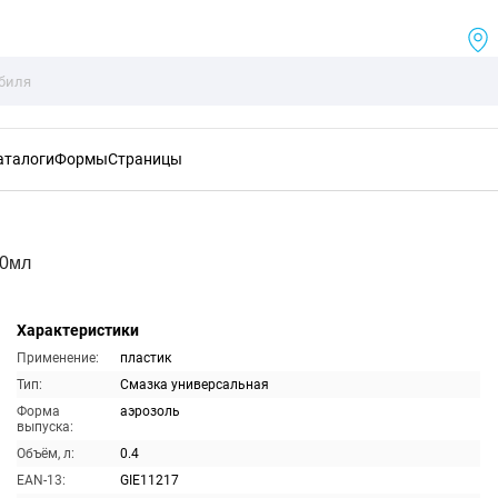
аталоги
Формы
Страницы
00мл
Характеристики
Применение:
пластик
Тип:
Смазка универсальная
Форма
аэрозоль
выпуска:
Объём, л:
0.4
EAN-13:
GIE11217