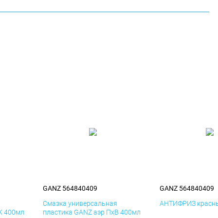
GANZ 564840409
GANZ 564840409
я
Смазка универсальная
АНТИФРИЗ красны
К 400мл
пластика GANZ аэр ПхВ 400мл