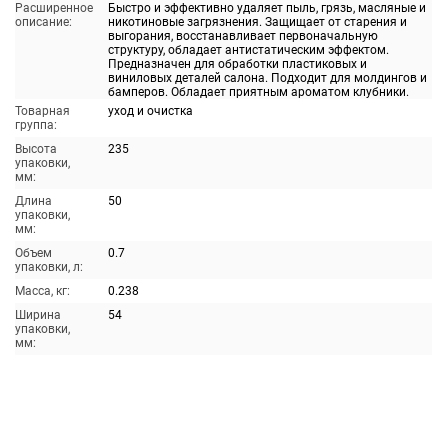
Расширенное
Быстро и эффективно удаляет пыль, грязь, масляные и
описание:
никотиновые загрязнения. Защищает от старения и
выгорания, восстанавливает первоначальную
структуру, обладает антистатическим эффектом.
Предназначен для обработки пластиковых и
виниловых деталей салона. Подходит для молдингов и
бамперов. Обладает приятным ароматом клубники.
Товарная
уход и очистка
группа:
Высота
235
упаковки,
мм:
Длина
50
упаковки,
мм:
Объем
0.7
упаковки, л:
Масса, кг:
0.238
Ширина
54
упаковки,
мм: