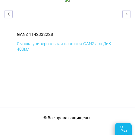
GANZ 1142332228
GAN
Д
Смазка универсальная пластика GANZ аэр ДиК
Сма
400мл
40
© Все права защищены.