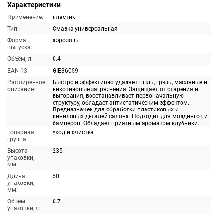
Характеристики
Применение:
пластик
Тип:
Смазка универсальная
Форма
аэрозоль
выпуска:
Объём, л:
0.4
EAN-13:
GIE36059
Расширенное
Быстро и эффективно удаляет пыль, грязь, масляные и
описание:
никотиновые загрязнения. Защищает от старения и
выгорания, восстанавливает первоначальную
структуру, обладает антистатическим эффектом.
Предназначен для обработки пластиковых и
виниловых деталей салона. Подходит для молдингов и
бамперов. Обладает приятным ароматом клубники.
Товарная
уход и очистка
группа:
Высота
235
упаковки,
мм:
Длина
50
упаковки,
мм:
Объем
0.7
упаковки, л: