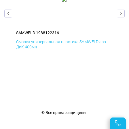
SAMWELD 1988122316
SA
Смазка универсальная пластика SAMWELD аэр
Сма
ДиК 400мл
ПхВ
© Все права защищены.