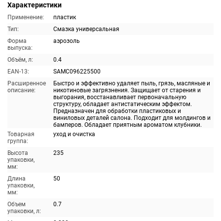
Характеристики
Применение:
пластик
Тип:
Смазка универсальная
Форма
аэрозоль
выпуска:
Объём, л:
0.4
EAN-13:
SAMC096225500
Расширенное
Быстро и эффективно удаляет пыль, грязь, масляные и
описание:
никотиновые загрязнения. Защищает от старения и
выгорания, восстанавливает первоначальную
структуру, обладает антистатическим эффектом.
Предназначен для обработки пластиковых и
виниловых деталей салона. Подходит для молдингов и
бамперов. Обладает приятным ароматом клубники.
Товарная
уход и очистка
группа:
Высота
235
упаковки,
мм:
Длина
50
упаковки,
мм:
Объем
0.7
упаковки, л: