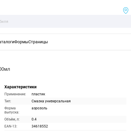
аталоги
Формы
Страницы
400мл
Характеристики
Применение:
пластик
Тип:
Смазка универсальная
Форма
аэрозоль
выпуска:
Объём, л:
0.4
EAN-13:
34618552