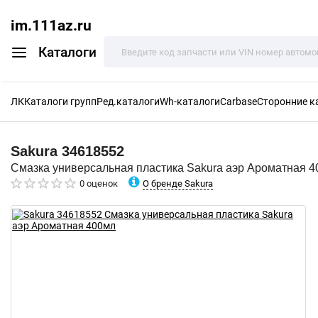
im.111az.ru
Каталоги
ЛК
Каталоги групп
Ред.каталоги
Wh-каталоги
Carbase
Сторонние к
Sakura
34618552
Смазка универсальная пластика Sakura аэр Ароматная 
О бренде Sakura
0 оценок