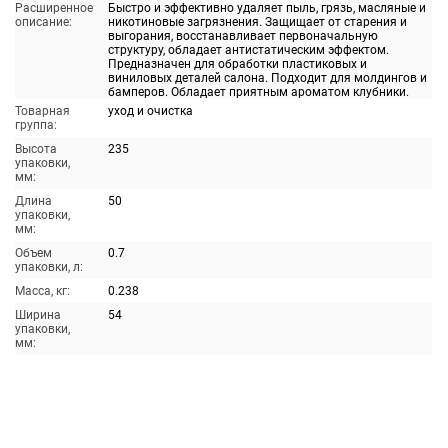
Расширенное
Быстро и эффективно удаляет пыль, грязь, масляные и
описание:
никотиновые загрязнения. Защищает от старения и
выгорания, восстанавливает первоначальную
структуру, обладает антистатическим эффектом.
Предназначен для обработки пластиковых и
виниловых деталей салона. Подходит для молдингов и
бамперов. Обладает приятным ароматом клубники.
Товарная
уход и очистка
группа:
Высота
235
упаковки,
мм:
Длина
50
упаковки,
мм:
Объем
0.7
упаковки, л:
Масса, кг:
0.238
Ширина
54
упаковки,
мм: