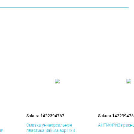
Sakura 1422394767
Sakura 142239476
я
Смазка универсальная
АНТИФРИЗ красны
иК
пластика Sakura аэр ПхВ