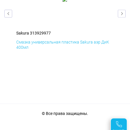
Sakura 313929977
Sak
мД
Смазка универсальная пластика Sakura аэр ДиК
Сма
400мл
40
© Все права защищены.