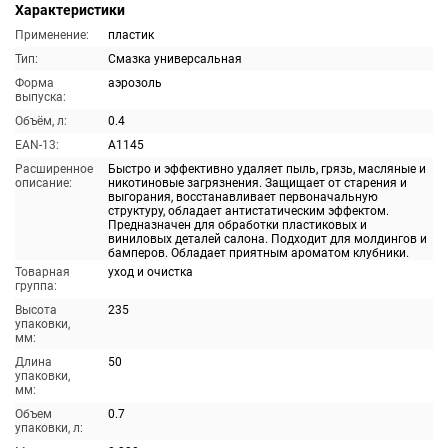
Характеристики
Применение:
пластик
Тип:
Смазка универсальная
Форма
аэрозоль
выпуска:
Объём, л:
0.4
EAN-13:
A1145
Расширенное
Быстро и эффективно удаляет пыль, грязь, масляные и
описание:
никотиновые загрязнения. Защищает от старения и
выгорания, восстанавливает первоначальную
структуру, обладает антистатическим эффектом.
Предназначен для обработки пластиковых и
виниловых деталей салона. Подходит для молдингов и
бамперов. Обладает приятным ароматом клубники.
Товарная
уход и очистка
группа:
Высота
235
упаковки,
мм:
Длина
50
упаковки,
мм:
Объем
0.7
упаковки, л: