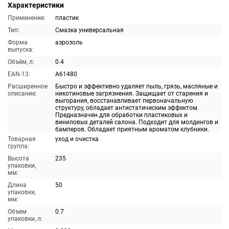
Характеристики
Применение:
пластик
Тип:
Смазка универсальная
Форма
аэрозоль
выпуска:
Объём, л:
0.4
EAN-13:
A61480
Расширенное
Быстро и эффективно удаляет пыль, грязь, масляные и
описание:
никотиновые загрязнения. Защищает от старения и
выгорания, восстанавливает первоначальную
структуру, обладает антистатическим эффектом.
Предназначен для обработки пластиковых и
виниловых деталей салона. Подходит для молдингов и
бамперов. Обладает приятным ароматом клубники.
Товарная
уход и очистка
группа:
Высота
235
упаковки,
мм:
Длина
50
упаковки,
мм:
Объем
0.7
упаковки, л: