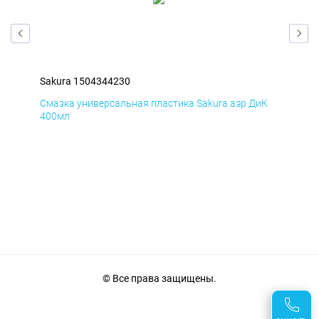
Sakura 1504344230
Sak
мД
Смазка универсальная пластика Sakura аэр ДиК
Сма
400мл
40
© Все права защищены.