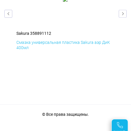
Sakura 358891112
Sak
мД
Смазка универсальная пластика Sakura аэр ДиК
Сма
400мл
40
© Все права защищены.