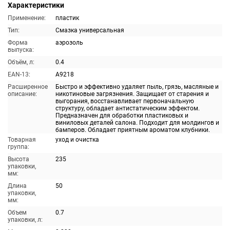
Характеристики
Применение:
пластик
Тип:
Смазка универсальная
Форма
аэрозоль
выпуска:
Объём, л:
0.4
EAN-13:
A9218
Расширенное
Быстро и эффективно удаляет пыль, грязь, масляные и
описание:
никотиновые загрязнения. Защищает от старения и
выгорания, восстанавливает первоначальную
структуру, обладает антистатическим эффектом.
Предназначен для обработки пластиковых и
виниловых деталей салона. Подходит для молдингов и
бамперов. Обладает приятным ароматом клубники.
Товарная
уход и очистка
группа:
Высота
235
упаковки,
мм:
Длина
50
упаковки,
мм:
Объем
0.7
упаковки, л: