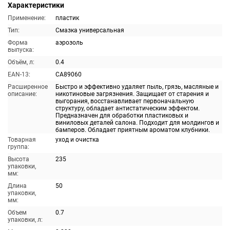
Характеристики
Применение:
пластик
Тип:
Смазка универсальная
Форма
аэрозоль
выпуска:
Объём, л:
0.4
EAN-13:
CA89060
Расширенное
Быстро и эффективно удаляет пыль, грязь, масляные и
описание:
никотиновые загрязнения. Защищает от старения и
выгорания, восстанавливает первоначальную
структуру, обладает антистатическим эффектом.
Предназначен для обработки пластиковых и
виниловых деталей салона. Подходит для молдингов и
бамперов. Обладает приятным ароматом клубники.
Товарная
уход и очистка
группа:
Высота
235
упаковки,
мм:
Длина
50
упаковки,
мм:
Объем
0.7
упаковки, л: