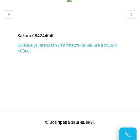
Sakura 684244040
Sak
мД
Смазка универсальная пластика Sakura аэр ДиК
Сма
400мл
40
© Все права защищены.