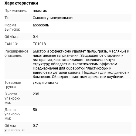
Характеристики
Применение:
пластик
Тип:
Смазка универсальная
Форма
аэрозоль
выпуска:
Объём, л:
0.4
EAN-13:
TC1018
Расширенное
Быстро и эффективно удаляет пыль, грязь, масляные и
описание:
никотиновые загрязнения. Защищает от старения и
выгорания, восстанавливает первоначальную
структуру, обладает антистатическим эффектом.
Предназначен для обработки пластиковых и
виниловых деталей салона. Подходит для молдингов и
бамперов. Обладает приятным ароматом клубники.
Товарная
уход и очистка
группа:
Высота
235
упаковки,
мм:
Длина
50
упаковки,
мм:
Объем
0.7
упаковки, л: