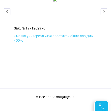
Sakura 1971202976
Sak
мД
Смазка универсальная пластика Sakura аэр ДиК
Сма
400мл
40
© Все права защищены.