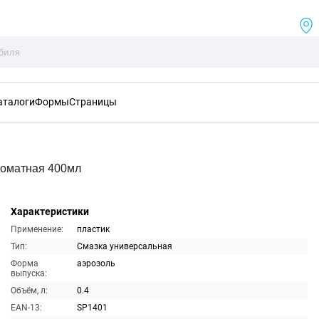
аталоги
Формы
Страницы
роматная 400мл
Характеристики
Применение:
пластик
Тип:
Смазка универсальная
Форма
аэрозоль
выпуска:
Объём, л:
0.4
EAN-13:
SP1401