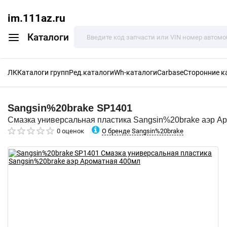
im.111az.ru
Каталоги
ЛК
Каталоги групп
Ред.каталоги
Wh-каталоги
Carbase
Сторонние к
Sangsin%20brake
SP1401
Смазка универсальная пластика Sangsin%20brake аэр А
О бренде Sangsin%20brake
0 оценок