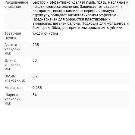
Расширенное
Быстро и эффективно удаляет пыль, грязь, масляные и
описание:
никотиновые загрязнения. Защищает от старения и
выгорания, восстанавливает первоначальную
структуру, обладает антистатическим эффектом.
Предназначен для обработки пластиковых и
виниловых деталей салона. Подходит для молдингов и
бамперов. Обладает приятным ароматом клубники.
Товарная
уход и очистка
группа:
Высота
235
упаковки,
мм:
Длина
50
упаковки,
мм:
Объем
0.7
упаковки, л:
Масса, кг:
0.238
Ширина
54
упаковки,
мм: