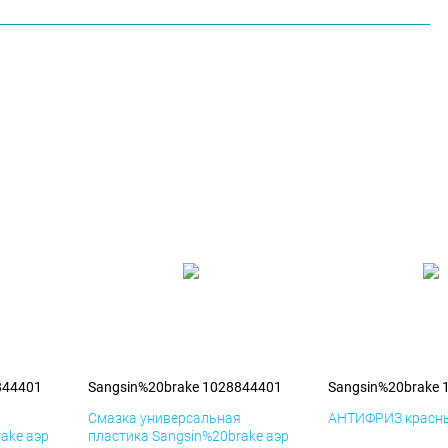
844401
Sangsin%20brake 1028844401
Sangsin%20brake 
я
Смазка универсальная
АНТИФРИЗ красны
ake аэр
пластика Sangsin%20brake аэр