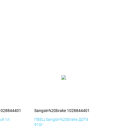
1028844401
Sangsin%20brake 1028844401
й 1л.
ПВЕЦ Sangsin%20brake ДОТ4
910г