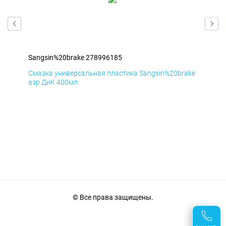
Sangsin%20brake 278996185
San
ake
Смазка универсальная пластика Sangsin%20brake
Сма
аэр ДиК 400мл
аэр
© Все права защищены.