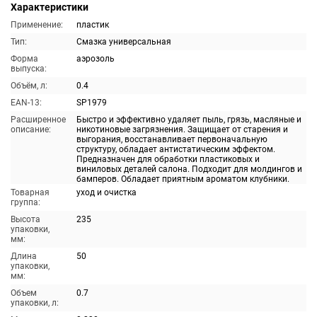
Характеристики
Применение:
пластик
Тип:
Смазка универсальная
Форма
аэрозоль
выпуска:
Объём, л:
0.4
EAN-13:
SP1979
Расширенное
Быстро и эффективно удаляет пыль, грязь, масляные и
описание:
никотиновые загрязнения. Защищает от старения и
выгорания, восстанавливает первоначальную
структуру, обладает антистатическим эффектом.
Предназначен для обработки пластиковых и
виниловых деталей салона. Подходит для молдингов и
бамперов. Обладает приятным ароматом клубники.
Товарная
уход и очистка
группа:
Высота
235
упаковки,
мм:
Длина
50
упаковки,
мм:
Объем
0.7
упаковки, л: